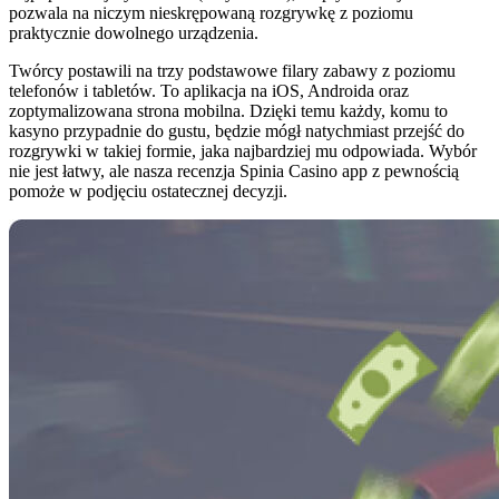
pozwala na niczym nieskrępowaną rozgrywkę z poziomu
praktycznie dowolnego urządzenia.
Twórcy postawili na trzy podstawowe filary zabawy z poziomu
telefonów i tabletów. To aplikacja na iOS, Androida oraz
zoptymalizowana strona mobilna. Dzięki temu każdy, komu to
kasyno przypadnie do gustu, będzie mógł natychmiast przejść do
rozgrywki w takiej formie, jaka najbardziej mu odpowiada. Wybór
nie jest łatwy, ale nasza recenzja Spinia Casino app z pewnością
pomoże w podjęciu ostatecznej decyzji.