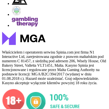
Właścicielem i operatorem serwisu Spinia.com jest firma N1
Interactive Ltd, zarejestrowana zgodnie z prawem maltańskim pod
numerem C 81457, z siedzibą pod adresem 206, Wisely House, Old
Bakery Street, Valletta VLT1451, Malta. Kasyno Spinia jest
licencjonowane i regulowane przez Malta Gaming Authority na
podstawie licencji: MGA/B2C/394/2017 (wydanej w dniu
01.08.2018 r.). Hazard może uzależniać. Graj odpowiedzialnie.
Kasyno akceptuje wyłącznie klientów powyżej 18 roku życia.