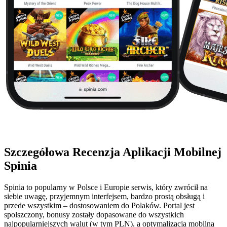
Szczegółowa Recenzja Aplikacji Mobilnej
Spinia
Spinia to popularny w Polsce i Europie serwis, który zwrócił na
siebie uwagę, przyjemnym interfejsem, bardzo prostą obsługą i
przede wszystkim – dostosowaniem do Polaków. Portal jest
spolszczony, bonusy zostały dopasowane do wszystkich
najpopularniejszych walut (w tym PLN), a optymalizacja mobilna