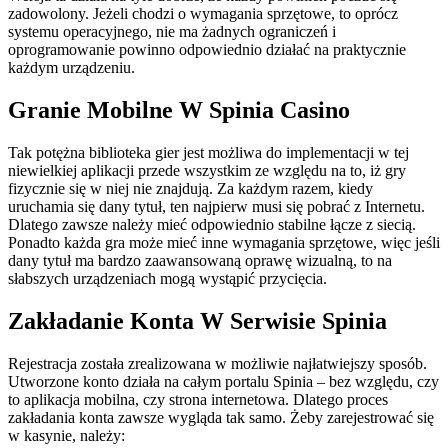
zadowolony. Jeżeli chodzi o wymagania sprzętowe, to oprócz
systemu operacyjnego, nie ma żadnych ograniczeń i
oprogramowanie powinno odpowiednio działać na praktycznie
każdym urządzeniu.
Granie Mobilne W Spinia Casino
Tak potężna biblioteka gier jest możliwa do implementacji w tej
niewielkiej aplikacji przede wszystkim ze względu na to, iż gry
fizycznie się w niej nie znajdują. Za każdym razem, kiedy
uruchamia się dany tytuł, ten najpierw musi się pobrać z Internetu.
Dlatego zawsze należy mieć odpowiednio stabilne łącze z siecią.
Ponadto każda gra może mieć inne wymagania sprzętowe, więc jeśli
dany tytuł ma bardzo zaawansowaną oprawę wizualną, to na
słabszych urządzeniach mogą wystąpić przycięcia.
Zakładanie Konta W Serwisie Spinia
Rejestracja została zrealizowana w możliwie najłatwiejszy sposób.
Utworzone konto działa na całym portalu Spinia – bez względu, czy
to aplikacja mobilna, czy strona internetowa. Dlatego proces
zakładania konta zawsze wygląda tak samo. Żeby zarejestrować się
w kasynie, należy: