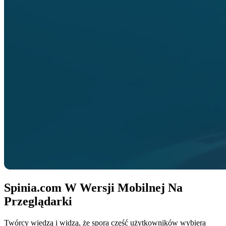
Spinia.com W Wersji Mobilnej Na
Przeglądarki
Twórcy wiedzą i widzą, że spora część użytkowników wybiera