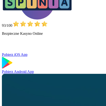
93
/
100
Bezpieczne Kasyno Online
Pobierz
iOS App
Pobierz
Android App